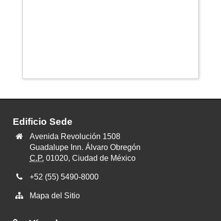
Edificio Sede
Dirección
Avenida Revolución 1508
del
Guadalupe Inn. Álvaro Obregón
edificio
C.P.
01020, Ciudad de México
SEDE
Teléfono
+52 (55) 5490-8000
de
Mapa del Sitio
apoyo