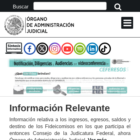
Buscar:
Buscar
BOTÓN
PARA
IR
AL
INICIO
SERVICIOS
DE
LA
PÁGINA
SALA DE PRENSA
TRANSPARENCIA Y PROTECCIÓN DE
DATOS PERSONALES
Información Relevante
Información relativa a los ingresos, egresos, saldos y
destino de los Fideicomisos en los que participa el
entonces Consejo de la Judicatura Federal, ahora
Información