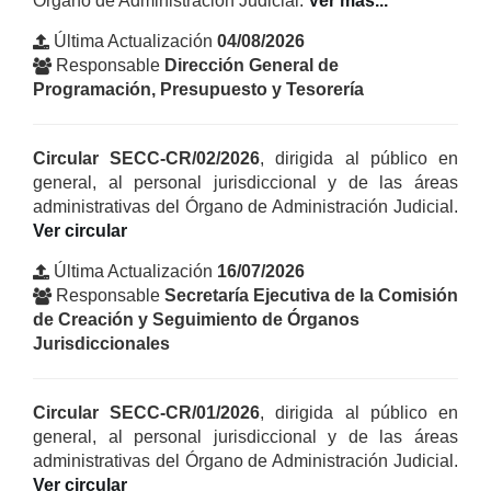
Órgano de Administración Judicial.
Ver más...
relativa
Última Actualización
04/08/2026
a
Responsable
Dirección General de
los
Programación, Presupuesto y Tesorería
ingresos,
egresos,
saldos
Circular SECC-CR/02/2026
, dirigida al público en
y
general, al personal jurisdiccional y de las áreas
destino
administrativas del Órgano de Administración Judicial.
de
,
Ver circular
los
dirigida
Fideicomiso
Última Actualización
16/07/2026
al
en
Responsable
Secretaría Ejecutiva de la Comisión
público
los
de Creación y Seguimiento de Órganos
en
que
Jurisdiccionales
general,
participa
al
el
personal
entonces
Circular SECC-CR/01/2026
, dirigida al público en
jurisdiccional
Consejo
general, al personal jurisdiccional y de las áreas
y
de
administrativas del Órgano de Administración Judicial.
de
la
,
Ver circular