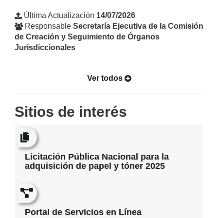
las
Judicatura
dirigida
áreas
Última Actualización
14/07/2026
Federal,
al
administrativas
Responsable
Secretaría Ejecutiva de la Comisión
ahora
público
del
de Creación y Seguimiento de Órganos
Órgano
en
Órgano
Jurisdiccionales
de
general,
de
Administrac
al
Administración
Judicial.
personal
Judicial.
Ver todos
jurisdiccional
y
de
Sitios de interés
las
áreas
administrativas
del
Licitación Pública Nacional para la
Órgano
adquisición de papel y tóner 2025
de
Administración
Judicial.
Portal de Servicios en Línea