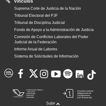
Vínculos
Suprema Corte de Justicia de la Nación
Tribunal Electoral del PJF
Tribunal de Disciplina Judicial
Fondo de Apoyo a la Administración de Justicia
Comisión de Conflictos Laborales del Poder
Judicial de la Federación
Informe Anual de Labores
Sistema de Solicitudes de Información
Consultar
Consultar
Consul
Con
Consultar
Consultar
Consultar
Consultar
X
el
el
el
Vínculo
Víncul
el
el
el
el
Plataforma
Obigac
del
Sistema
Nacional
de
canal
can
Subir