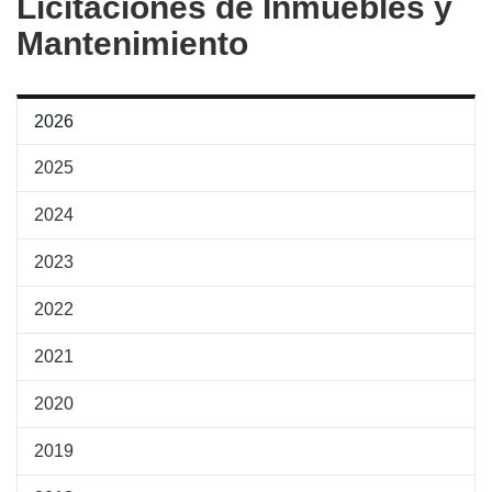
Licitaciones de Inmuebles y
de
Mantenimiento
la
página
2026
2025
2024
2023
2022
2021
2020
2019