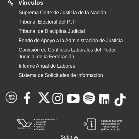
Vínculos
Suprema Corte de Justicia de la Nación
Tribunal Electoral del PJF
Tribunal de Disciplina Judicial
Fondo de Apoyo a la Administración de Justicia
Comisión de Conflictos Laborales del Poder
Judicial de la Federación
Informe Anual de Labores
Sistema de Solicitudes de Información
Consultar
Consultar
Consul
Con
Consultar
Consultar
Consultar
Consultar
X
el
el
el
Vínculo
Víncul
el
el
el
el
Plataforma
Obigac
del
Sistema
Nacional
de
canal
Subir