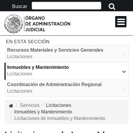
Buscar
BOTÓN
Escriba
PARA
IR
los
AL
datos
INICIO
SERVICIOS
que
DE
Contenido
necesita
EN ESTA SECCIÓN
LA
buscar
PÁGINA
SALA DE PRENSA
Recursos Materiales y Servicios Generales
Licitaciones
Inmuebles y Mantenimiento
TRANSPARENCIA Y PROTECCIÓN DE
Licitaciones
DATOS PERSONALES
Coordinación de Administración Regional
Licitaciones
Botón
Servicios
Licitaciones
para
Inmuebles y Mantenimiento
ir
Licitaciones de Inmuebles y Mantenimiento
al
inicio