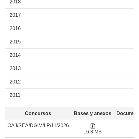
2018
2017
2016
2015
2014
2013
2012
2011
Concursos
Bases y anexos
Document
Liga para consultar el
OAJ/SEA/DGIM/LP/11/2026
16.8 MB