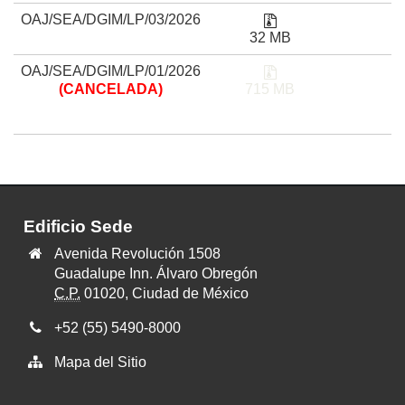
Liga para consultar el
OAJ/SEA/DGIM/LP/03/2026
32 MB
Liga para consultar el
OAJ/SEA/DGIM/LP/01/2026
(CANCELADA)
715 MB
Edificio Sede
Dirección
Avenida Revolución 1508
del
Guadalupe Inn. Álvaro Obregón
edificio
C.P.
01020, Ciudad de México
SEDE
Teléfono
+52 (55) 5490-8000
de
Mapa del Sitio
apoyo